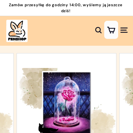
Przejdź
Zamów przesyłkę do godziny 14:00, wyślemy ją jeszcze
do
dziś!
Wstrzymaj
zawartości
pokaz
H
slajdów
a
Szukaj
Nawi
f
t
D
i
a
m
e
n
t
o
w
y