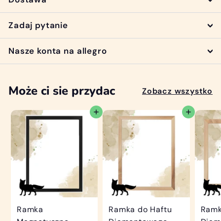
Zadaj pytanie
Nasze konta na allegro
Może ci sie przydac
Zobacz wszystko
Dodaj do koszyka
Dodaj do koszyka
Ramka
Ramka do Haftu
Ramk