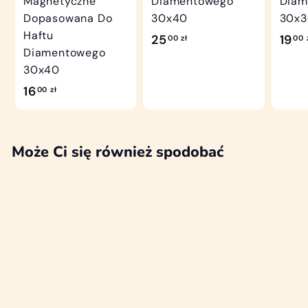
Magnetyczne
Diamentowego
Diam
Dopasowana Do
30x40
30x
Haftu
2
25
19
00 zł
00 
Diamentowego
5
30x40
,
1
16
00 zł
0
6
0
,
z
0
Może Ci się również spodobać
ł
0
z
ł