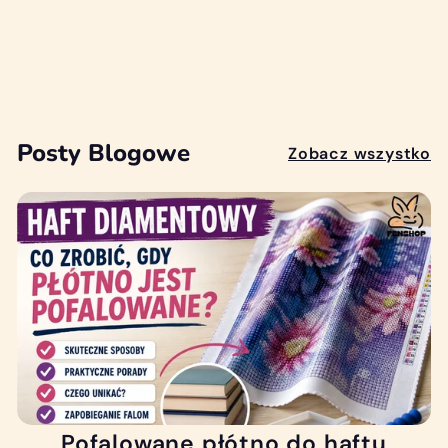
"Modlitwa Jezusa
na Pustyni"
2
24
00 zł
4
,
0
Posty Blogowe
Zobacz wszystko
0
z
ł
Pofalowane płótno do haftu