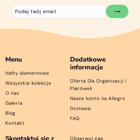
Podaj
Subskrybuj
twój
email
Menu
Dodatkowe
informacje
Hafty diamentowe
Oferta Dla Organizacji i
Wszystkie kolekcje
Placówek
O nas
Nasze konto na Allegro
Galeria
Dostawa
Blog
FAQ
Kontakt
Skontaktuj się z
Obserwuj nas