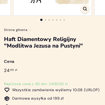
/
D
i
a
m
Strona główna
/
o
Haft Diamentowy Religijny
n
"Modlitwa Jezusa na Pustyni"
d
P
Cena
a
i
Cena
24,00
24
00 zł
regularna
n
zł
t
Najniższa cena z 30 dni: 2400.00 zł
i
Wszystkie zamówienia wyślemy 10.08 (URLOP)
n
Darmowa wysyłka od 199 zł
g