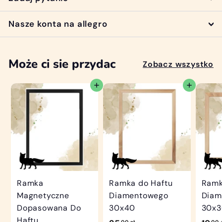
Nasze konta na allegro
Może ci sie przydac
Zobacz wszystko
Dodaj do koszyka
Dodaj do koszyka
Ramka
Ramka do Haftu
Ramk
Magnetyczne
Diamentowego
Diam
Dopasowana Do
30x40
30x
Haftu