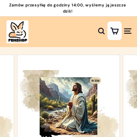
Przejdź
Zamów przesyłkę do godziny 14:00, wyślemy ją jeszcze
do
dziś!
Wstrzymaj
zawartości
pokaz
H
slajdów
a
Szukaj
Nawi
f
t
D
i
a
m
e
n
t
o
w
y