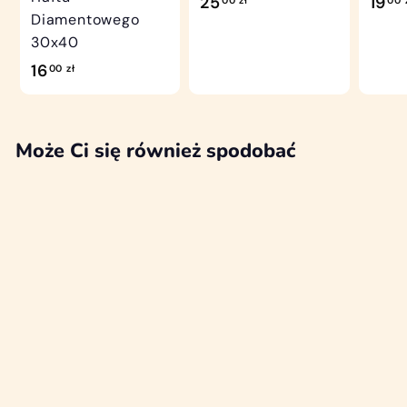
2
25
19
00 zł
00 
Diamentowego
5
30x40
,
1
16
00 zł
0
6
0
,
z
0
Może Ci się również spodobać
ł
0
z
ł
WYPRZEDANO
Haft Diamentowy
Religijny