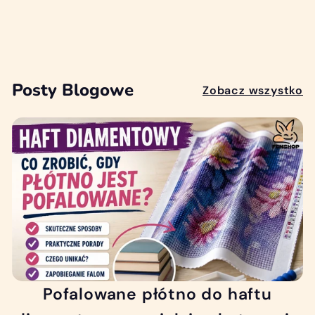
NAPIS HOME DOM
2
21
00 zł
1
,
0
Posty Blogowe
Zobacz wszystko
0
z
ł
Pofalowane płótno do haftu