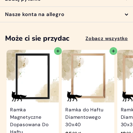
Nasze konta na allegro
Może ci sie przydac
Zobacz wszystko
Dodaj do koszyka
Dodaj do koszyka
Ramka
Ramka do Haftu
Ramk
Magnetyczne
Diamentowego
Diam
Dopasowana Do
30x40
30x
Haftu