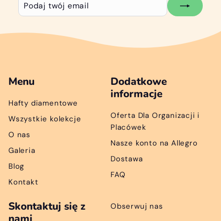
Podaj
Subskrybuj
twój
email
Menu
Dodatkowe
informacje
Hafty diamentowe
Oferta Dla Organizacji i
Wszystkie kolekcje
Placówek
O nas
Nasze konto na Allegro
Galeria
Dostawa
Blog
FAQ
Kontakt
Skontaktuj się z
Obserwuj nas
nami