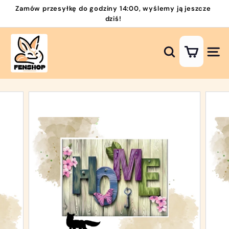
Przejdź
Zamów przesyłkę do godziny 14:00, wyślemy ją jeszcze
do
dziś!
Wstrzymaj
zawartości
pokaz
H
slajdów
a
Szukaj
Nawi
f
t
D
i
a
m
e
n
t
o
w
y