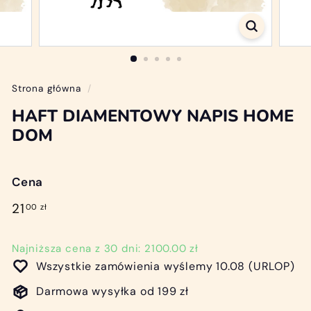
/
D
i
a
m
Strona główna
/
o
HAFT DIAMENTOWY NAPIS HOME
n
DOM
d
P
Cena
a
i
Cena
21,00
21
00 zł
regularna
n
zł
t
Najniższa cena z 30 dni: 2100.00 zł
i
Wszystkie zamówienia wyślemy 10.08 (URLOP)
n
Darmowa wysyłka od 199 zł
g