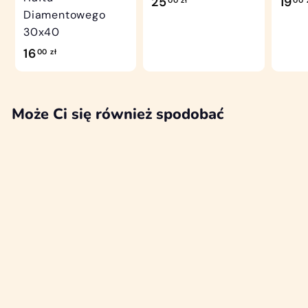
2
25
19
00 zł
00 
Diamentowego
5
30x40
,
1
16
00 zł
0
6
0
,
z
0
Może Ci się również spodobać
ł
0
z
ł
WYPRZEDANO
HAFT
DIAMENTOWY