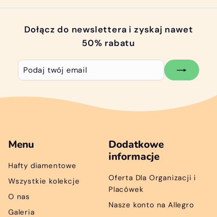
Dołącz do newslettera i zyskaj nawet
50% rabatu
Podaj
Subskrybuj
twój
email
Menu
Dodatkowe
informacje
Hafty diamentowe
Oferta Dla Organizacji i
Wszystkie kolekcje
Placówek
O nas
Nasze konto na Allegro
Galeria