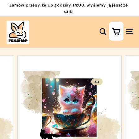
Przejdź
Zamów przesyłkę do godziny 14:00, wyślemy ją jeszcze
do
dziś!
Wstrzymaj
zawartości
pokaz
H
slajdów
a
Szukaj
Nawi
f
t
D
i
a
m
e
n
t
o
w
y