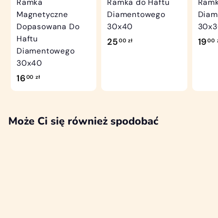
Ramka
Ramka do Haftu
Ramk
Magnetyczne
Diamentowego
Diam
Dopasowana Do
30x40
30x
Haftu
2
25
19
00 zł
00 
Diamentowego
5
30x40
,
1
16
00 zł
0
6
0
,
z
0
Może Ci się również spodobać
ł
0
z
ł