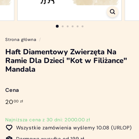
/
D
i
a
m
Strona główna
/
o
Haft Diamentowy Zwierzęta Na
n
Ramie Dla Dzieci "Kot w Filiżance"
d
Mandala
P
a
Cena
i
n
Cena
20,00
20
00 zł
regularna
t
zł
i
Najniższa cena z 30 dni: 2000.00 zł
n
Wszystkie zamówienia wyślemy 10.08 (URLOP)
g
Darmowa wysyłka od 199 zł