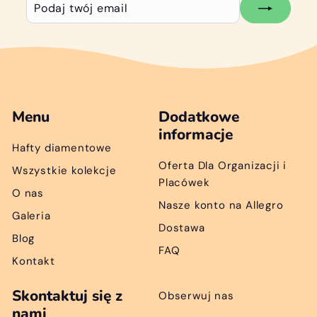
Podaj
Subskrybuj
twój
email
Menu
Dodatkowe
informacje
Hafty diamentowe
Oferta Dla Organizacji i
Wszystkie kolekcje
Placówek
O nas
Nasze konto na Allegro
Galeria
Dostawa
Blog
FAQ
Kontakt
Skontaktuj się z
Obserwuj nas
nami