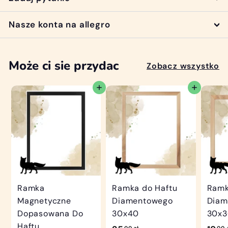
Nasze konta na allegro
Może ci sie przydac
Zobacz wszystko
Dodaj do koszyka
Dodaj do koszyka
Ramka
Ramka do Haftu
Ramk
Magnetyczne
Diamentowego
Diam
Dopasowana Do
30x40
30x
Haftu