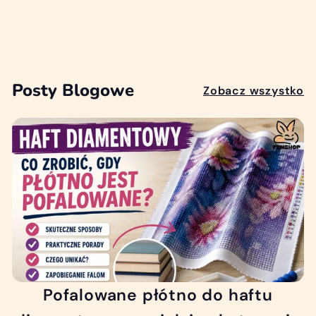
KOBIETA W FARBIE
2
23
00 zł
3
,
0
Posty Blogowe
Zobacz wszystko
0
z
ł
Pofalowane płótno do haftu