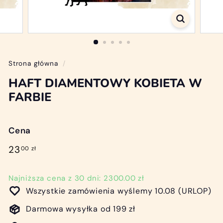
/
D
i
a
m
Strona główna
/
o
HAFT DIAMENTOWY KOBIETA W
n
FARBIE
d
P
Cena
a
i
Cena
23,00
23
00 zł
regularna
n
zł
t
Najniższa cena z 30 dni: 2300.00 zł
i
Wszystkie zamówienia wyślemy 10.08 (URLOP)
n
Darmowa wysyłka od 199 zł
g