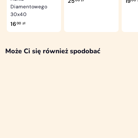
2
25
19
00 zł
00 
Diamentowego
5
30x40
,
1
16
00 zł
0
6
0
,
z
0
Może Ci się również spodobać
ł
0
z
ł
WYPRZEDANO
HAFT
DIAMENTOWY