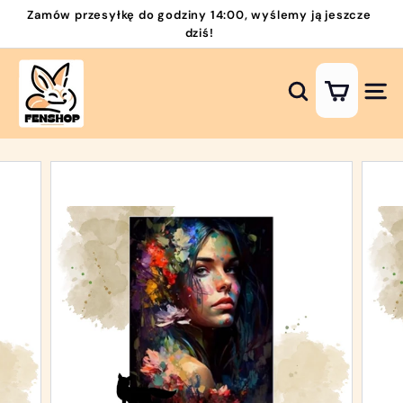
Przejdź
Zamów przesyłkę do godziny 14:00, wyślemy ją jeszcze
do
dziś!
Wstrzymaj
zawartości
pokaz
H
slajdów
a
Szukaj
Nawi
f
t
D
i
a
m
e
n
t
o
w
y